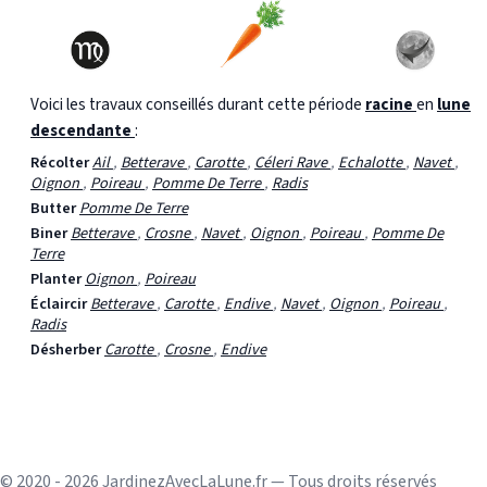
Voici les travaux conseillés durant cette période
racine
en
lune
descendante
:
Récolter
Ail
,
Betterave
,
Carotte
,
Céleri Rave
,
Echalotte
,
Navet
,
Oignon
,
Poireau
,
Pomme De Terre
,
Radis
Butter
Pomme De Terre
Biner
Betterave
,
Crosne
,
Navet
,
Oignon
,
Poireau
,
Pomme De
Terre
Planter
Oignon
,
Poireau
Éclaircir
Betterave
,
Carotte
,
Endive
,
Navet
,
Oignon
,
Poireau
,
Radis
Désherber
Carotte
,
Crosne
,
Endive
© 2020 - 2026 JardinezAvecLaLune.fr — Tous droits réservés