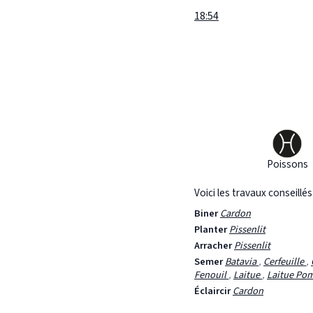
18:54
Poissons
Voici les travaux conseillé
Biner
Cardon
Planter
Pissenlit
Arracher
Pissenlit
Semer
Batavia
,
Cerfeuille
,
Fenouil
,
Laitue
,
Laitue P
Éclaircir
Cardon