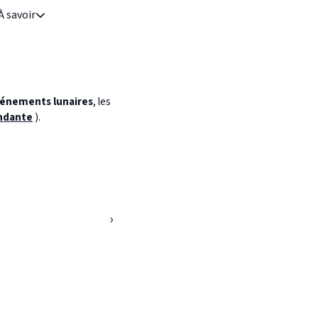
À savoir
énements lunaires
, les
ndante
).
›