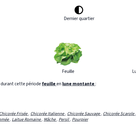
Dernier quartier
Feuille
L
s durant cette période
feuille
en
lune montante
:
Chicorée Frisée
,
Chicorée Italienne
,
Chicorée Sauvage
,
Chicorée Scarole
ommée
,
Laitue Romaine
,
Mâche
,
Persil
,
Pourpier