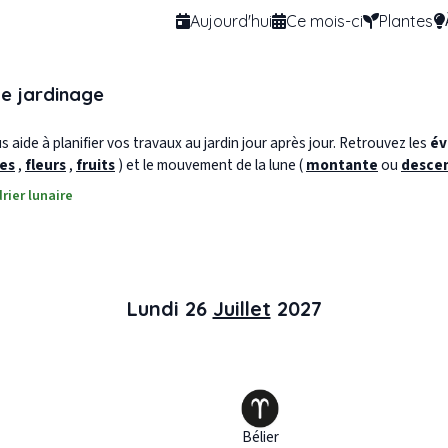
Aujourd'hui
Ce mois-ci
Plantes
de jardinage
 aide à planifier vos travaux au jardin jour après jour. Retrouvez les
év
les
,
fleurs
,
fruits
) et le mouvement de la lune (
montante
ou
desce
rier lunaire
Lundi 26
Juillet
2027
Bélier