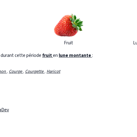
Fruit
L
s durant cette période
fruit
en
lune montante
:
hon
,
Courge
,
Courgette
,
Haricot
laDev