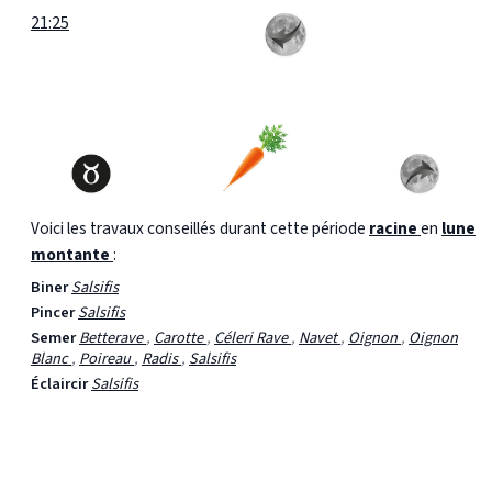
21:25
Voici les travaux conseillés durant cette période
racine
en
lune
montante
:
Biner
Salsifis
Pincer
Salsifis
Semer
Betterave
,
Carotte
,
Céleri Rave
,
Navet
,
Oignon
,
Oignon
Blanc
,
Poireau
,
Radis
,
Salsifis
Éclaircir
Salsifis