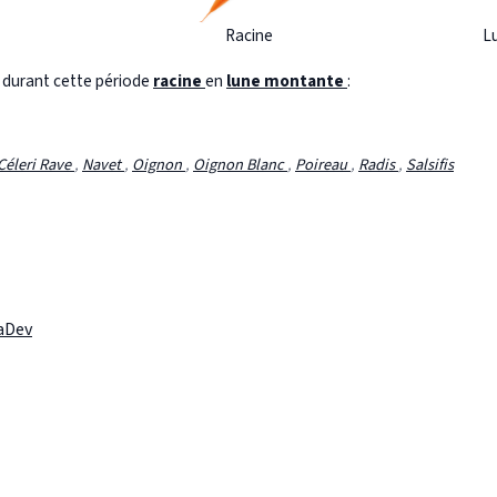
Racine
L
s durant cette période
racine
en
lune montante
:
Céleri Rave
,
Navet
,
Oignon
,
Oignon Blanc
,
Poireau
,
Radis
,
Salsifis
laDev