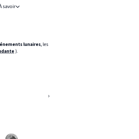
À savoir
énements lunaires
, les
ndante
).
›