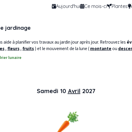
Aujourd'hui
Ce mois-ci
Plantes
de jardinage
 aide à planifier vos travaux au jardin jour après jour. Retrouvez les
év
les
,
fleurs
,
fruits
) et le mouvement de la lune (
montante
ou
desce
rier lunaire
Samedi 10
Avril
2027