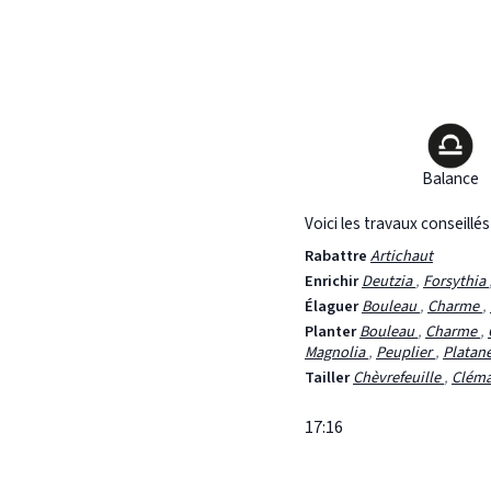
Balance
Voici les travaux conseillé
Rabattre
Artichaut
Enrichir
Deutzia
,
Forsythia
Élaguer
Bouleau
,
Charme
,
Planter
Bouleau
,
Charme
,
Magnolia
,
Peuplier
,
Platan
Tailler
Chèvrefeuille
,
Cléma
17:16