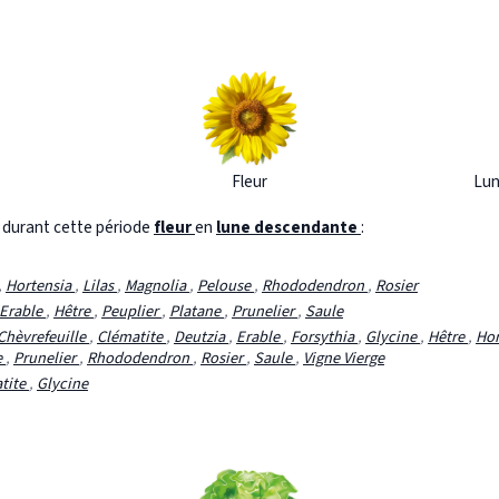
Fleur
Lun
s durant cette période
fleur
en
lune descendante
:
,
Hortensia
,
Lilas
,
Magnolia
,
Pelouse
,
Rhododendron
,
Rosier
Erable
,
Hêtre
,
Peuplier
,
Platane
,
Prunelier
,
Saule
Chèvrefeuille
,
Clématite
,
Deutzia
,
Erable
,
Forsythia
,
Glycine
,
Hêtre
,
Hor
e
,
Prunelier
,
Rhododendron
,
Rosier
,
Saule
,
Vigne Vierge
tite
,
Glycine