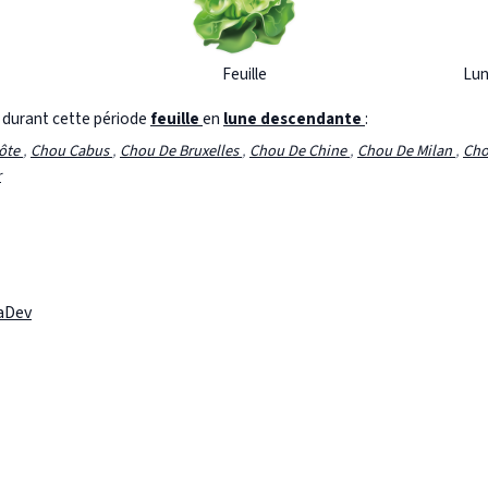
Feuille
Lun
s durant cette période
feuille
en
lune descendante
:
Côte
,
Chou Cabus
,
Chou De Bruxelles
,
Chou De Chine
,
Chou De Milan
,
Cho
r
laDev