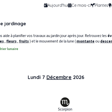
Aujourd'hui
Ce mois-ci
Plantes
de jardinage
 aide à planifier vos travaux au jardin jour après jour. Retrouvez les
év
les
,
fleurs
,
fruits
) et le mouvement de la lune (
montante
ou
desce
rier lunaire
Lundi 7
Décembre
2026
Scorpion