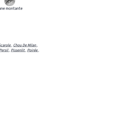
une montante
Scarole
,
Chou De Milan
,
Persil
,
Pissenlit
,
Poirée
,