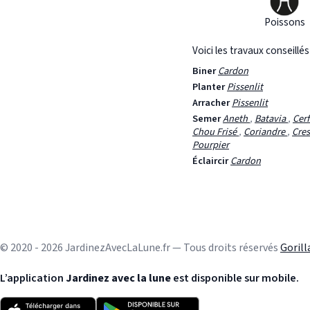
Poissons
Voici les travaux conseillé
Biner
Cardon
Planter
Pissenlit
Arracher
Pissenlit
Semer
Aneth
,
Batavia
,
Cerf
Chou Frisé
,
Coriandre
,
Cre
Pourpier
Éclaircir
Cardon
© 2020 - 2026 JardinezAvecLaLune.fr — Tous droits réservés
Goril
L’application
Jardinez avec la lune
est disponible sur mobile.