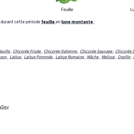
Feuille
L
s durant cette période
feuille
en
lune montante
:
euille
,
Chicorée Frisée
,
Chicorée Italienne
,
Chicorée Sauvage
,
Chicorée 
sson
,
Laitue
,
Laitue Pommée
,
Laitue Romaine
,
Mâche
,
Melisse
,
Oseille
,
laDev