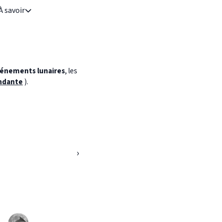
À savoir
énements lunaires
, les
ndante
).
›