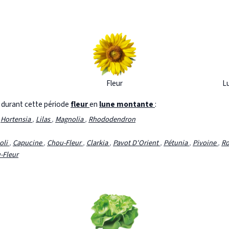
Fleur
L
s durant cette période
fleur
en
lune montante
:
,
Hortensia
,
Lilas
,
Magnolia
,
Rhododendron
oli
,
Capucine
,
Chou-Fleur
,
Clarkia
,
Pavot D'Orient
,
Pétunia
,
Pivoine
,
Ro
-Fleur