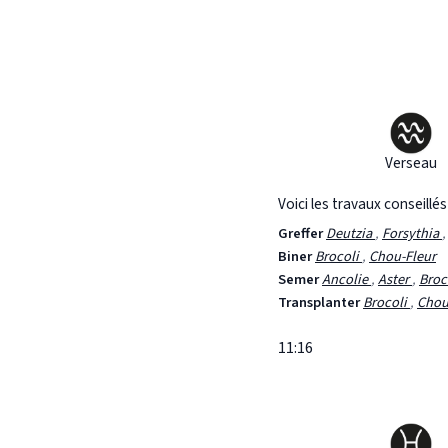
Verseau
Voici les travaux conseillé
Greffer
Deutzia
,
Forsythia
Biner
Brocoli
,
Chou-Fleur
Semer
Ancolie
,
Aster
,
Broc
Transplanter
Brocoli
,
Chou
11:16