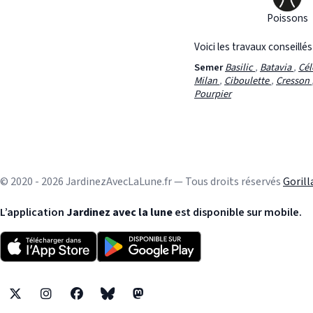
Poissons
Voici les travaux conseillé
Semer
Basilic
,
Batavia
,
Cél
Milan
,
Ciboulette
,
Cresson
Pourpier
© 2020 - 2026 JardinezAvecLaLune.fr — Tous droits réservés
Goril
L’application
Jardinez avec la lune
est disponible sur mobile.
X
Instagram
Facebook
Bluesky
Mastodon