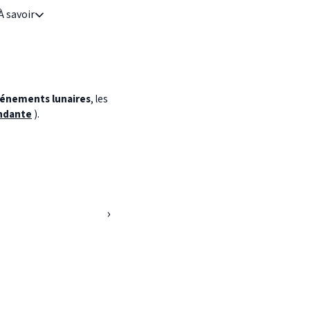
À savoir
énements lunaires
, les
ndante
).
›