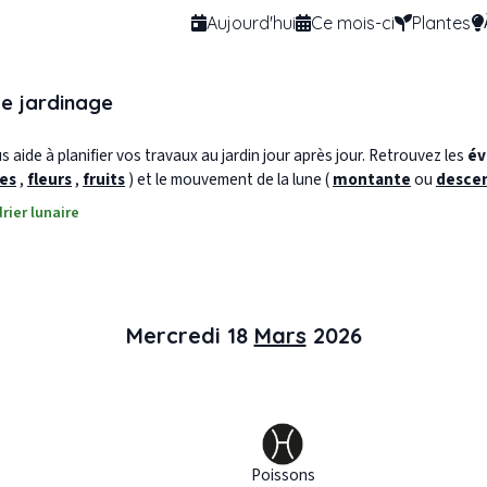
Aujourd'hui
Ce mois-ci
Plantes
de jardinage
 aide à planifier vos travaux au jardin jour après jour. Retrouvez les
év
les
,
fleurs
,
fruits
) et le mouvement de la lune (
montante
ou
desce
rier lunaire
Mercredi 18
Mars
2026
Poissons