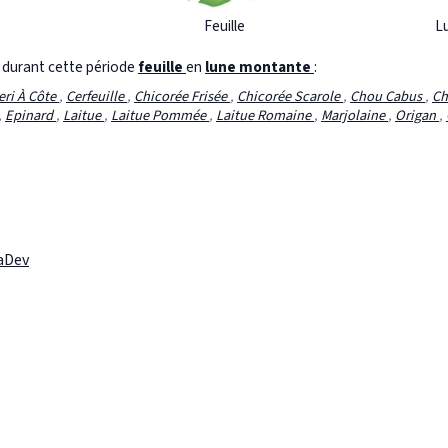
Feuille
L
s durant cette période
feuille
en
lune montante
:
eri À Côte
,
Cerfeuille
,
Chicorée Frisée
,
Chicorée Scarole
,
Chou Cabus
,
Ch
,
Epinard
,
Laitue
,
Laitue Pommée
,
Laitue Romaine
,
Marjolaine
,
Origan
,
laDev