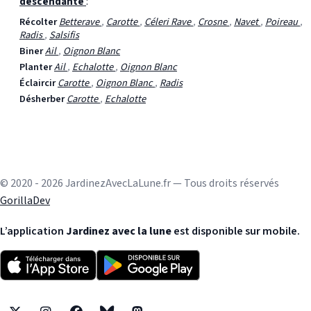
descendante
:
Récolter
Betterave
,
Carotte
,
Céleri Rave
,
Crosne
,
Navet
,
Poireau
,
Radis
,
Salsifis
Biner
Ail
,
Oignon Blanc
Planter
Ail
,
Echalotte
,
Oignon Blanc
Éclaircir
Carotte
,
Oignon Blanc
,
Radis
Désherber
Carotte
,
Echalotte
© 2020 - 2026 JardinezAvecLaLune.fr — Tous droits réservés
GorillaDev
L’application
Jardinez avec la lune
est disponible sur mobile.