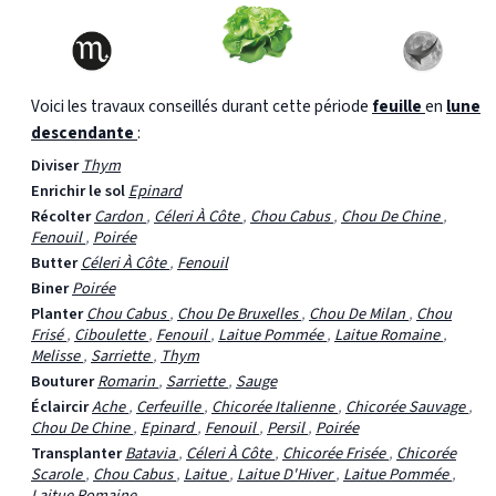
Voici les travaux conseillés durant cette période
feuille
en
lune
descendante
:
Diviser
Thym
Enrichir le sol
Epinard
Récolter
Cardon
,
Céleri À Côte
,
Chou Cabus
,
Chou De Chine
,
Fenouil
,
Poirée
Butter
Céleri À Côte
,
Fenouil
Biner
Poirée
Planter
Chou Cabus
,
Chou De Bruxelles
,
Chou De Milan
,
Chou
Frisé
,
Ciboulette
,
Fenouil
,
Laitue Pommée
,
Laitue Romaine
,
Melisse
,
Sarriette
,
Thym
Bouturer
Romarin
,
Sarriette
,
Sauge
Éclaircir
Ache
,
Cerfeuille
,
Chicorée Italienne
,
Chicorée Sauvage
,
Chou De Chine
,
Epinard
,
Fenouil
,
Persil
,
Poirée
Transplanter
Batavia
,
Céleri À Côte
,
Chicorée Frisée
,
Chicorée
Scarole
,
Chou Cabus
,
Laitue
,
Laitue D'Hiver
,
Laitue Pommée
,
Laitue Romaine