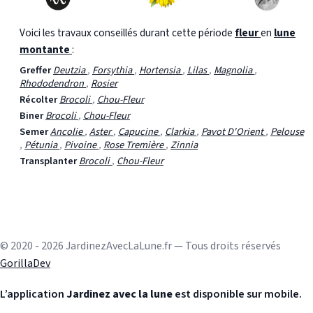
Voici les travaux conseillés durant cette période
fleur
en
lune
montante
:
Greffer
Deutzia
,
Forsythia
,
Hortensia
,
Lilas
,
Magnolia
,
Rhododendron
,
Rosier
Récolter
Brocoli
,
Chou-Fleur
Biner
Brocoli
,
Chou-Fleur
Semer
Ancolie
,
Aster
,
Capucine
,
Clarkia
,
Pavot D'Orient
,
Pelouse
,
Pétunia
,
Pivoine
,
Rose Tremière
,
Zinnia
Transplanter
Brocoli
,
Chou-Fleur
© 2020 - 2026 JardinezAvecLaLune.fr — Tous droits réservés
GorillaDev
L’application
Jardinez avec la lune
est disponible sur mobile.