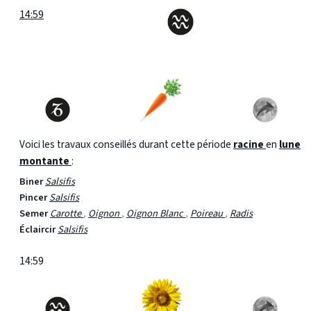
14:59
Voici les travaux conseillés durant cette période
racine
en
lune
montante
:
Biner
Salsifis
Pincer
Salsifis
Semer
Carotte
,
Oignon
,
Oignon Blanc
,
Poireau
,
Radis
Éclaircir
Salsifis
14:59