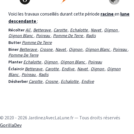
Voici les travaux conseillés durant cette période
racine
en
lune
descendante
:
Récolter
Ail
,
Betterave
,
Carotte
,
Echalotte
,
Navet
,
Oignon
,
Oignon Blanc
,
Poireau
,
Pomme De Terre
,
Radis
Butter
Pomme De Terre
Biner
Betterave
,
Crosne
,
Navet
,
Oignon
,
Oignon Blanc
,
Poireau
,
Pomme De Terre
Planter
Echalotte
,
Oignon
,
Oignon Blanc
,
Poireau
Éclaircir
Betterave
,
Carotte
,
Endive
,
Navet
,
Oignon
,
Oignon
Blanc
,
Poireau
,
Radis
Désherber
Carotte
,
Crosne
,
Echalotte
,
Endive
© 2020 - 2026 JardinezAvecLaLune.fr — Tous droits réservés
GorillaDev