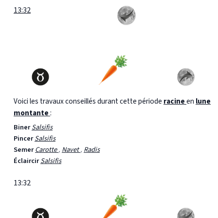
13:32
Voici les travaux conseillés durant cette période
racine
en
lune
montante
:
Biner
Salsifis
Pincer
Salsifis
Semer
Carotte
,
Navet
,
Radis
Éclaircir
Salsifis
13:32