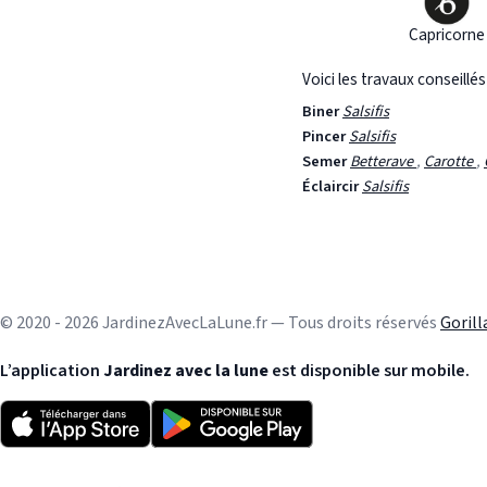
Capricorne
Voici les travaux conseillé
Biner
Salsifis
Pincer
Salsifis
Semer
Betterave
,
Carotte
,
Éclaircir
Salsifis
© 2020 - 2026 JardinezAvecLaLune.fr — Tous droits réservés
Goril
L’application
Jardinez avec la lune
est disponible sur mobile.