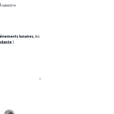
À savoir
énements lunaires
, les
ndante
).
›