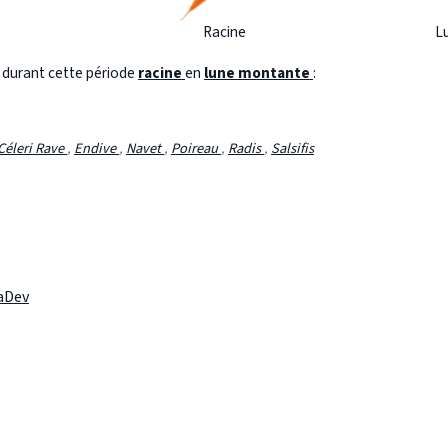
Racine
L
s durant cette période
racine
en
lune montante
:
Céleri Rave
,
Endive
,
Navet
,
Poireau
,
Radis
,
Salsifis
laDev