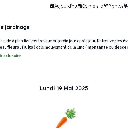
Aujourd'hui
Ce mois-ci
Plantes
de jardinage
 aide à planifier vos travaux au jardin jour après jour. Retrouvez les
év
les
,
fleurs
,
fruits
) et le mouvement de la lune (
montante
ou
desce
rier lunaire
Lundi 19
Mai
2025