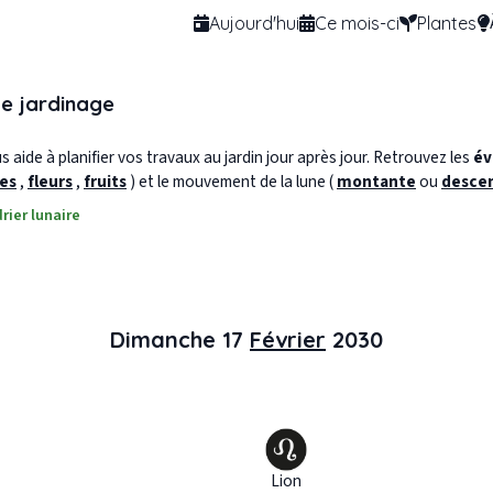
Aujourd'hui
Ce mois-ci
Plantes
de jardinage
 aide à planifier vos travaux au jardin jour après jour. Retrouvez les
év
les
,
fleurs
,
fruits
) et le mouvement de la lune (
montante
ou
desce
rier lunaire
Dimanche 17
Février
2030
Lion