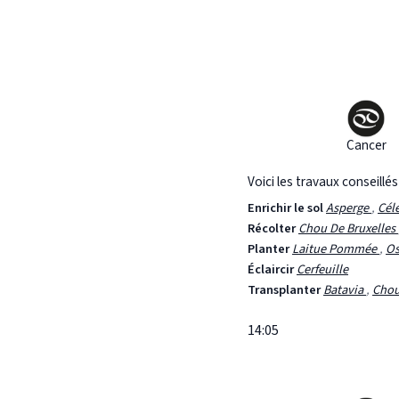
Cancer
Voici les travaux conseillé
Enrichir le sol
Asperge
,
Cél
Récolter
Chou De Bruxelles
Planter
Laitue Pommée
,
Os
Éclaircir
Cerfeuille
Transplanter
Batavia
,
Chou
14:05