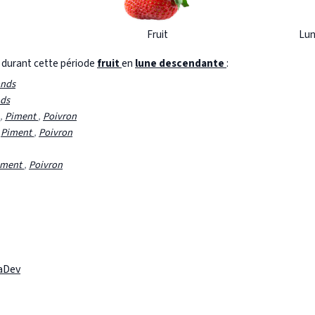
Fruit
Lun
s durant cette période
fruit
en
lune descendante
:
onds
nds
,
Piment
,
Poivron
,
Piment
,
Poivron
iment
,
Poivron
laDev