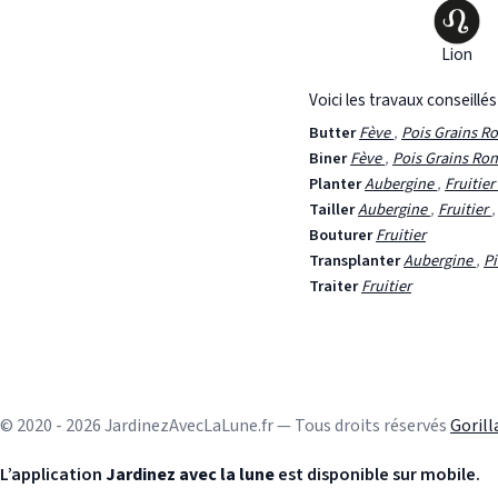
Lion
Voici les travaux conseillé
Butter
Fève
,
Pois Grains R
Biner
Fève
,
Pois Grains Ro
Planter
Aubergine
,
Fruitier
Tailler
Aubergine
,
Fruitier
Bouturer
Fruitier
Transplanter
Aubergine
,
P
Traiter
Fruitier
© 2020 - 2026 JardinezAvecLaLune.fr — Tous droits réservés
Goril
L’application
Jardinez avec la lune
est disponible sur mobile.