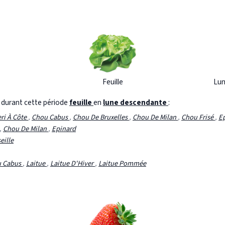
Feuille
Lun
s durant cette période
feuille
en
lune descendante
:
eri À Côte
,
Chou Cabus
,
Chou De Bruxelles
,
Chou De Milan
,
Chou Frisé
,
E
,
Chou De Milan
,
Epinard
eille
 Cabus
,
Laitue
,
Laitue D'Hiver
,
Laitue Pommée