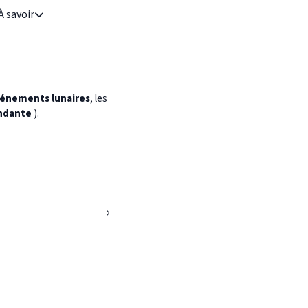
À savoir
énements lunaires
, les
ndante
).
›