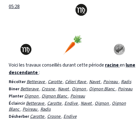
05:28
Voici les travaux conseillés durant cette période
racine
en
lune
descendante
:
Récolter
Betterave
,
Carotte
,
Céleri Rave
,
Navet
,
Poireau
,
Radis
Biner
Betterave
,
Crosne
,
Navet
,
Oignon
,
Oignon Blanc
,
Poireau
Planter
Oignon
,
Oignon Blanc
,
Poireau
Éclaircir
Betterave
,
Carotte
,
Endive
,
Navet
,
Oignon
,
Oignon
Blanc
,
Poireau
,
Radis
Désherber
Carotte
,
Crosne
,
Endive