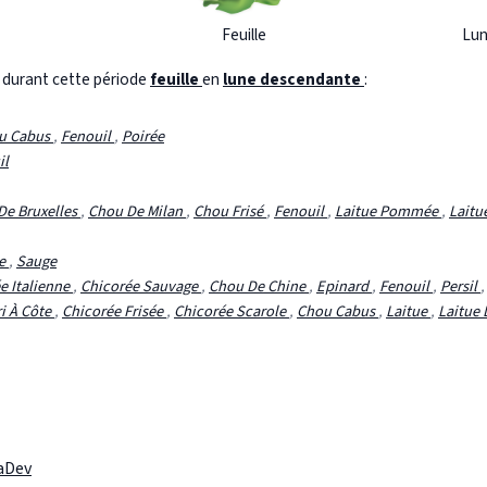
Feuille
Lun
s durant cette période
feuille
en
lune descendante
:
u Cabus
,
Fenouil
,
Poirée
il
De Bruxelles
,
Chou De Milan
,
Chou Frisé
,
Fenouil
,
Laitue Pommée
,
Laitu
te
,
Sauge
e Italienne
,
Chicorée Sauvage
,
Chou De Chine
,
Epinard
,
Fenouil
,
Persil
ri À Côte
,
Chicorée Frisée
,
Chicorée Scarole
,
Chou Cabus
,
Laitue
,
Laitue 
laDev