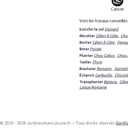
Cancer
Voici les travaux conseillé
Enrichir le sol
Epinard
Récolter
Céleri À Côte
,
Cho
Butter
Céleri À Côte
,
Fenou
Biner
Poirée
Planter
Chou Cabus
,
Chou 
Tailler
Thym
Bouturer
Romarin
,
Sarriet
Éclaircir
Cerfeuille
,
Chicoré
Transplanter
Batavia
,
Céle
Laitue Romaine
© 2020 - 2026 JardinezAvecLaLune.fr — Tous droits réservés
Goril