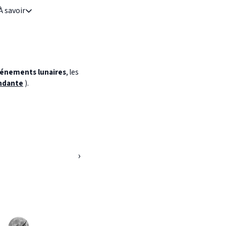
À savoir
énements lunaires
, les
ndante
).
›