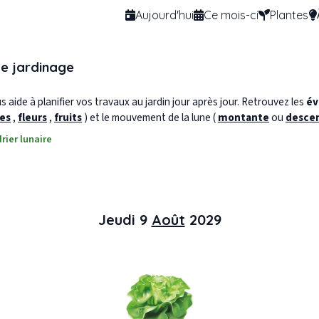
Aujourd'hui
Ce mois-ci
Plantes
de jardinage
 aide à planifier vos travaux au jardin jour après jour. Retrouvez les
év
les
,
fleurs
,
fruits
) et le mouvement de la lune (
montante
ou
desce
rier lunaire
Jeudi 9
Août
2029