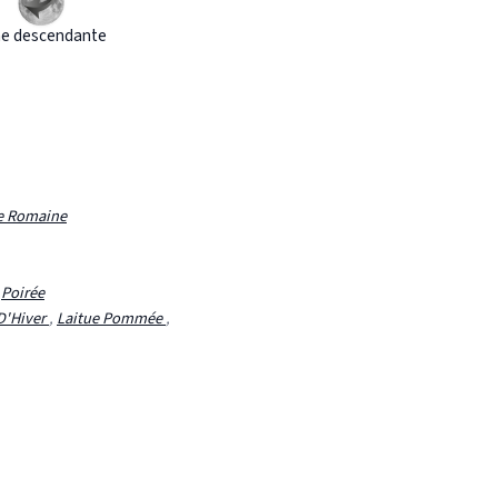
e descendante
e Romaine
,
Poirée
D'Hiver
,
Laitue Pommée
,