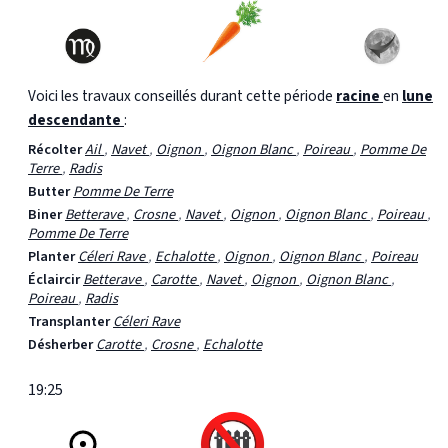
Voici les travaux conseillés durant cette période
racine
en
lune
descendante
:
Récolter
Ail
,
Navet
,
Oignon
,
Oignon Blanc
,
Poireau
,
Pomme De
Terre
,
Radis
Butter
Pomme De Terre
Biner
Betterave
,
Crosne
,
Navet
,
Oignon
,
Oignon Blanc
,
Poireau
,
Pomme De Terre
Planter
Céleri Rave
,
Echalotte
,
Oignon
,
Oignon Blanc
,
Poireau
Éclaircir
Betterave
,
Carotte
,
Navet
,
Oignon
,
Oignon Blanc
,
Poireau
,
Radis
Transplanter
Céleri Rave
Désherber
Carotte
,
Crosne
,
Echalotte
19:25