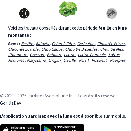
Voici les travaux conseillés durant cette période
feuille
en
lune
montante
:
Semer
Basilic
,
Batavia
,
Céleri À Côte
,
Cerfeuille
,
Chicorée Frisée
,
Chicorée Scarole
,
Chou Cabus
,
Chou De Bruxelles
,
Chou De Milan
,
Ciboulette
,
Cresson
,
Epinard
,
Laitue
,
Laitue Pommée
,
Laitue
Romaine
,
Marjolaine
,
Origan
,
Oseille
,
Persil
,
Pissenlit
,
Pourpier
© 2020 - 2026 JardinezAvecLaLune.fr — Tous droits réservés
GorillaDev
L’application
Jardinez avec la lune
est disponible sur mobile.