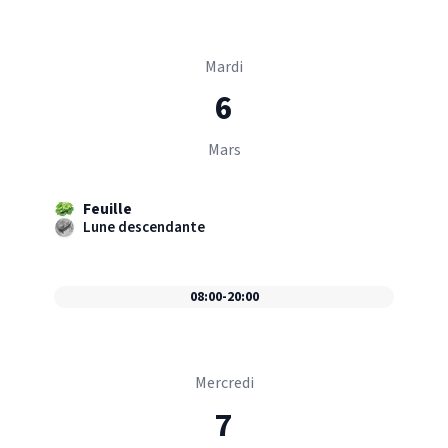
Mardi
6
Mars
Feuille
Lune descendante
08:00-20:00
Mercredi
7