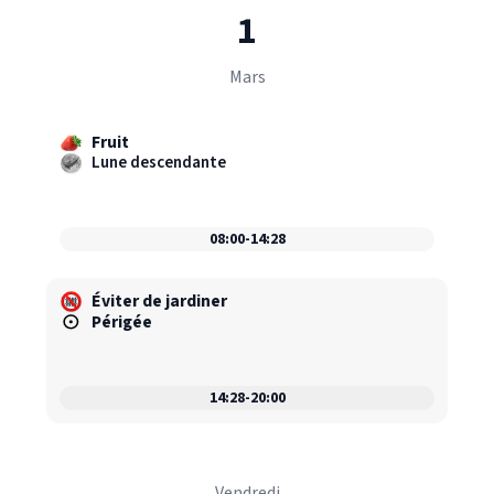
1
Mars
Fruit
Lune descendante
08:00-14:28
Éviter de jardiner
Périgée
14:28-20:00
Vendredi