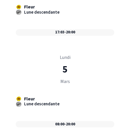
Fleur
Lune descendante
17:03-20:00
Lundi
5
Mars
Fleur
Lune descendante
08:00-20:00