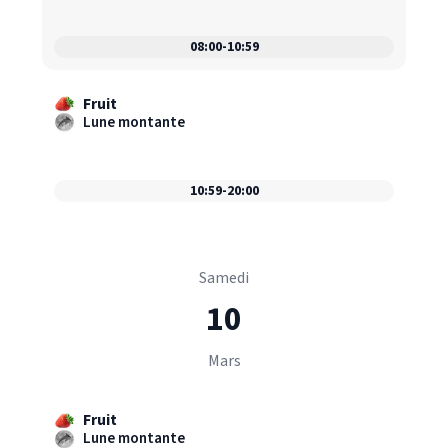
08:00-10:59
Fruit
Lune montante
10:59-20:00
Samedi
10
Mars
Fruit
Lune montante