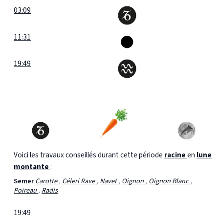
03:09
11:31
19:49
Voici les travaux conseillés durant cette période
racine
en
lune
montante
:
Semer
Carotte
,
Céleri Rave
,
Navet
,
Oignon
,
Oignon Blanc
,
Poireau
,
Radis
19:49