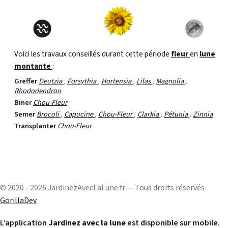
Voici les travaux conseillés durant cette période
fleur
en
lune
montante
:
Greffer
Deutzia
,
Forsythia
,
Hortensia
,
Lilas
,
Magnolia
,
Rhododendron
Biner
Chou-Fleur
Semer
Brocoli
,
Capucine
,
Chou-Fleur
,
Clarkia
,
Pétunia
,
Zinnia
Transplanter
Chou-Fleur
© 2020 - 2026 JardinezAvecLaLune.fr — Tous droits réservés
GorillaDev
L’application
Jardinez avec la lune
est disponible sur mobile.