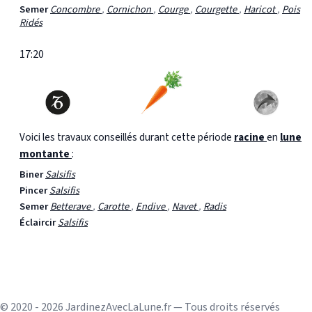
Semer
Concombre
,
Cornichon
,
Courge
,
Courgette
,
Haricot
,
Pois
Ridés
17:20
Voici les travaux conseillés durant cette période
racine
en
lune
montante
:
Biner
Salsifis
Pincer
Salsifis
Semer
Betterave
,
Carotte
,
Endive
,
Navet
,
Radis
Éclaircir
Salsifis
© 2020 - 2026 JardinezAvecLaLune.fr — Tous droits réservés