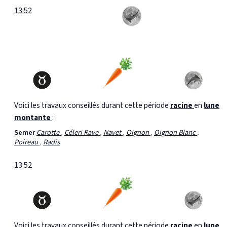
13:52
Voici les travaux conseillés durant cette période
racine
en
lune
montante
:
Semer
Carotte
,
Céleri Rave
,
Navet
,
Oignon
,
Oignon Blanc
,
Poireau
,
Radis
13:52
Voici les travaux conseillés durant cette période
racine
en
lune