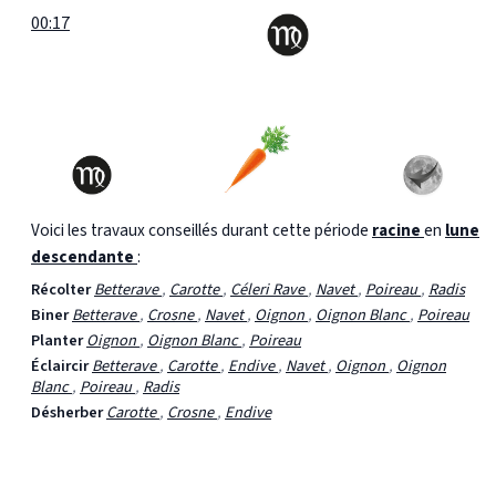
00:17
Voici les travaux conseillés durant cette période
racine
en
lune
descendante
:
Récolter
Betterave
,
Carotte
,
Céleri Rave
,
Navet
,
Poireau
,
Radis
Biner
Betterave
,
Crosne
,
Navet
,
Oignon
,
Oignon Blanc
,
Poireau
Planter
Oignon
,
Oignon Blanc
,
Poireau
Éclaircir
Betterave
,
Carotte
,
Endive
,
Navet
,
Oignon
,
Oignon
Blanc
,
Poireau
,
Radis
Désherber
Carotte
,
Crosne
,
Endive