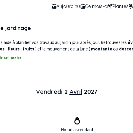
Aujourd'hui
Ce mois-ci
Plantes
de jardinage
 aide à planifier vos travaux au jardin jour après jour. Retrouvez les
év
les
,
fleurs
,
fruits
) et le mouvement de la lune (
montante
ou
desce
rier lunaire
Vendredi 2
Avril
2027
Nœud ascendant