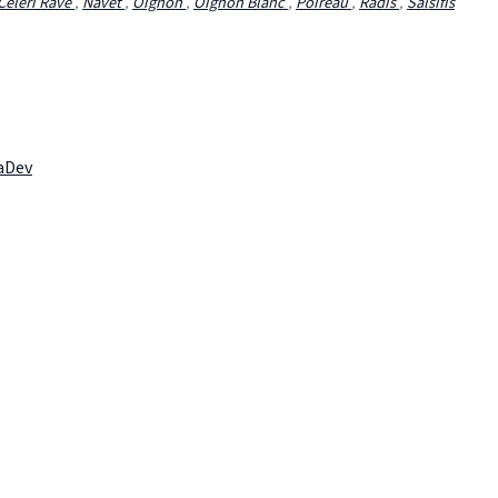
Céleri Rave
,
Navet
,
Oignon
,
Oignon Blanc
,
Poireau
,
Radis
,
Salsifis
laDev