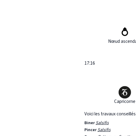
Nœud ascend
17:16
Capricorne
Voici les travaux conseillé
Biner
Salsifis
Pincer
Salsifis