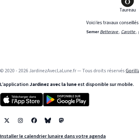
Taureau
Voici les travaux conseillé
Semer
Betterave
,
Carotte
,
© 2020 - 2026 JardinezAvecLaLune.fr — Tous droits réservés
Goril
L’application
Jardinez avec la lune
est disponible sur mobile.
X
Instagram
Facebook
Bluesky
Mastodon
Installer le calendrier lunaire dans votre agenda