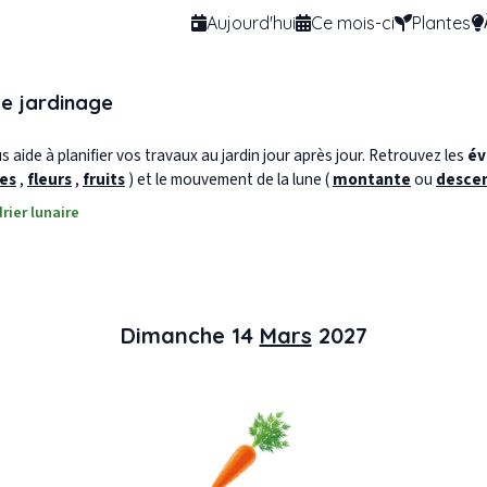
Aujourd'hui
Ce mois-ci
Plantes
de jardinage
 aide à planifier vos travaux au jardin jour après jour. Retrouvez les
év
les
,
fleurs
,
fruits
) et le mouvement de la lune (
montante
ou
desce
rier lunaire
Dimanche 14
Mars
2027