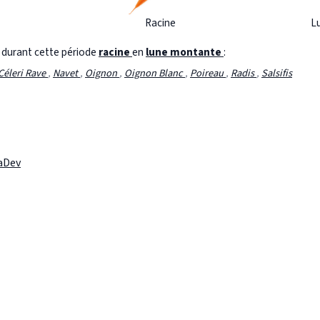
Racine
L
s durant cette période
racine
en
lune montante
:
Céleri Rave
,
Navet
,
Oignon
,
Oignon Blanc
,
Poireau
,
Radis
,
Salsifis
laDev