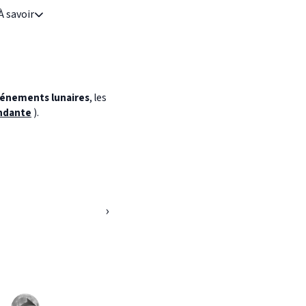
À savoir
énements lunaires
, les
ndante
).
›