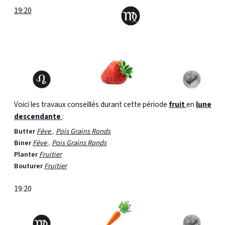
19:20
Voici les travaux conseillés durant cette période
fruit
en
lune
descendante
:
Butter
Fève
,
Pois Grains Ronds
Biner
Fève
,
Pois Grains Ronds
Planter
Fruitier
Bouturer
Fruitier
19:20