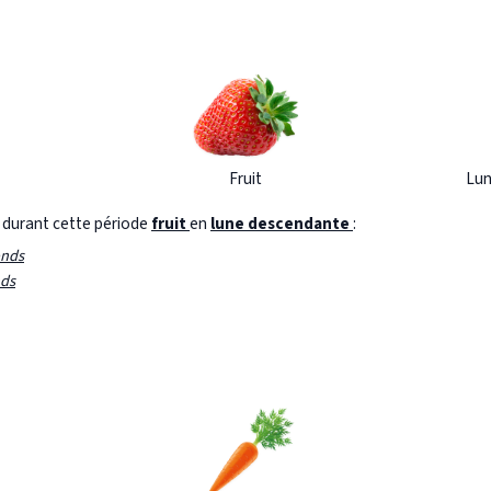
Fruit
Lun
s durant cette période
fruit
en
lune descendante
:
onds
nds