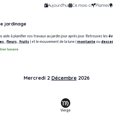
Aujourd'hui
Ce mois-ci
Plantes
de jardinage
 aide à planifier vos travaux au jardin jour après jour. Retrouvez les
év
les
,
fleurs
,
fruits
) et le mouvement de la lune (
montante
ou
desce
rier lunaire
Mercredi 2
Décembre
2026
Vierge