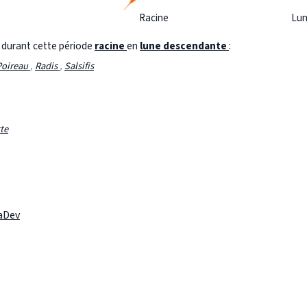
Racine
Lun
s durant cette période
racine
en
lune descendante
:
Poireau
,
Radis
,
Salsifis
te
laDev