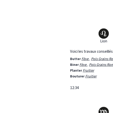
Lion
Voici les travaux conseillé
Butter
Fève
,
Pois Grains R
Biner
Fève
,
Pois Grains Ro
Planter
Fruitier
Bouturer
Fruitier
12:34