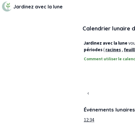
Jardinez avec la lune
Calendrier lunaire 
Jardinez avec la lune
vous
périodes
(
racines
,
feuil
Comment utiliser le calend
‹
Événements lunaires
12:34