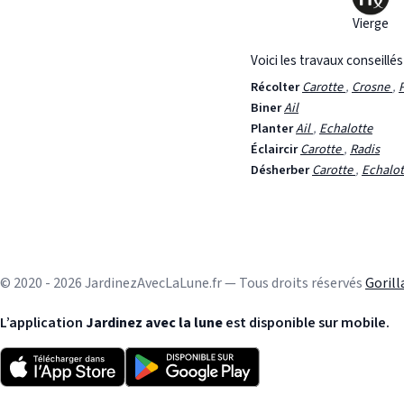
Vierge
Voici les travaux conseillé
Récolter
Carotte
,
Crosne
,
Biner
Ail
Planter
Ail
,
Echalotte
Éclaircir
Carotte
,
Radis
Désherber
Carotte
,
Echalot
© 2020 - 2026 JardinezAvecLaLune.fr — Tous droits réservés
Goril
L’application
Jardinez avec la lune
est disponible sur mobile.