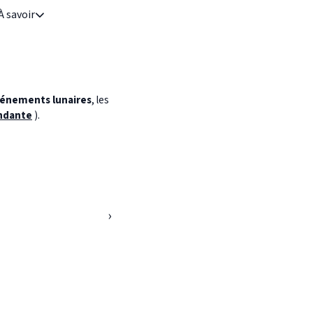
À savoir
énements lunaires
, les
ndante
).
›