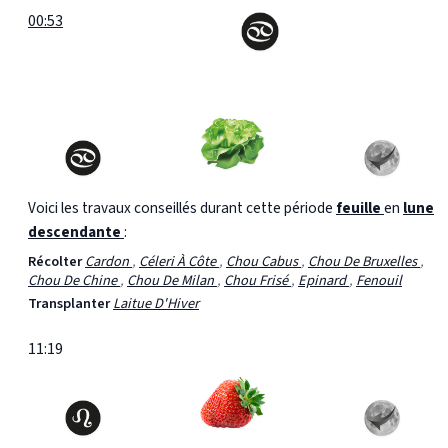
00:53
Voici les travaux conseillés durant cette période
feuille
en
lune
descendante
:
Récolter
Cardon
,
Céleri À Côte
,
Chou Cabus
,
Chou De Bruxelles
,
Chou De Chine
,
Chou De Milan
,
Chou Frisé
,
Epinard
,
Fenouil
Transplanter
Laitue D'Hiver
11:19