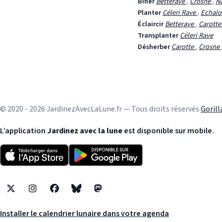
Biner
Betterave
,
Crosne
,
N
Planter
Céleri Rave
,
Echalo
Éclaircir
Betterave
,
Carott
Transplanter
Céleri Rave
Désherber
Carotte
,
Crosne
© 2020 - 2026 JardinezAvecLaLune.fr — Tous droits réservés
Goril
L’application
Jardinez avec la lune
est disponible sur mobile.
X
Instagram
Facebook
Bluesky
Mastodon
Installer le calendrier lunaire dans votre agenda