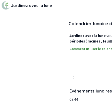
Jardinez avec la lune
Calendrier lunaire 
Jardinez avec la lune
vous
périodes
(
racines
,
feuil
Comment utiliser le calend
‹
Événements lunaires
03:44