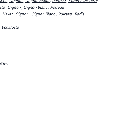
avet
,
Oignon
,
Oignon Blanc
,
Poireau
,
Pomme De Terre
tte
,
Oignon
,
Oignon Blanc
,
Poireau
e
,
Navet
,
Oignon
,
Oignon Blanc
,
Poireau
,
Radis
,
Echalotte
laDev