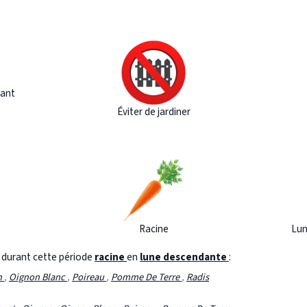
ant
Éviter de jardiner
Racine
Lun
s durant cette période
racine
en
lune descendante
:
n
,
Oignon Blanc
,
Poireau
,
Pomme De Terre
,
Radis