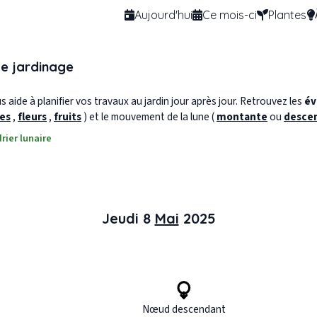
Aujourd'hui
Ce mois-ci
Plantes
de jardinage
 aide à planifier vos travaux au jardin jour après jour. Retrouvez les
év
les
,
fleurs
,
fruits
) et le mouvement de la lune (
montante
ou
desce
rier lunaire
Jeudi 8
Mai
2025
Nœud descendant