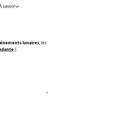
À savoir
énements lunaires
, les
ndante
).
›