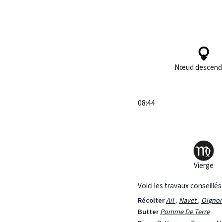
Nœud descend
08:44
Vierge
Voici les travaux conseillé
Récolter
Ail
,
Navet
,
Oigno
Butter
Pomme De Terre