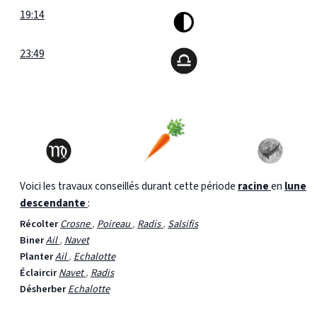
19:14
23:49
Voici les travaux conseillés durant cette période
racine
en
lune
descendante
:
Récolter
Crosne
,
Poireau
,
Radis
,
Salsifis
Biner
Ail
,
Navet
Planter
Ail
,
Echalotte
Éclaircir
Navet
,
Radis
Désherber
Echalotte