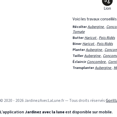
Lion
Voici les travaux conseillé
Récolter
Aubergine
,
Conc
Tomate
Butter
Haricot
,
Pois Ridés
Biner
Haricot
,
Pois Ridés
Planter
Aubergine
,
Conco
Tailler
Aubergine
,
Concom
Éclaircir
Concombre
,
Corn
Transplanter
Aubergine
,
M
© 2020 - 2026 JardinezAvecLaLune.fr — Tous droits réservés
Goril
L’application
Jardinez avec la lune
est disponible sur mobile.