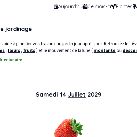
Aujourd'hui
Ce mois-ci
Plantes
de jardinage
 aide à planifier vos travaux au jardin jour après jour. Retrouvez les
év
les
,
fleurs
,
fruits
) et le mouvement de la lune (
montante
ou
desce
rier lunaire
Samedi 14
Juillet
2029