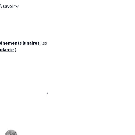
À savoir
énements lunaires
, les
ndante
).
›