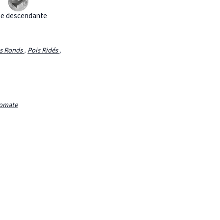
e descendante
ns Ronds
,
Pois Ridés
,
omate