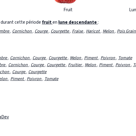
Fruit
Lun
s durant cette période
fruit
en
lune descendante
:
ombre
,
Cornichon
,
Courge
,
Courgette
,
Fraise
,
Haricot
,
Melon
,
Pois Grai
mbre
,
Cornichon
,
Courge
,
Courgette
,
Melon
,
Piment
,
Poivron
,
Tomate
bre
,
Cornichon
,
Courge
,
Courgette
,
Fruitier
,
Melon
,
Piment
,
Poivron
,
T
ichon
,
Courge
,
Courgette
elon
,
Piment
,
Poivron
,
Tomate
laDev