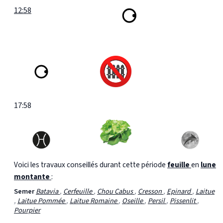
12:58
17:58
Voici les travaux conseillés durant cette période
feuille
en
lune
montante
:
Semer
Batavia
,
Cerfeuille
,
Chou Cabus
,
Cresson
,
Epinard
,
Laitue
,
Laitue Pommée
,
Laitue Romaine
,
Oseille
,
Persil
,
Pissenlit
,
Pourpier