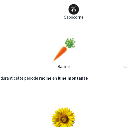
Capricorne
Racine
L
s durant cette période
racine
en
lune montante
: