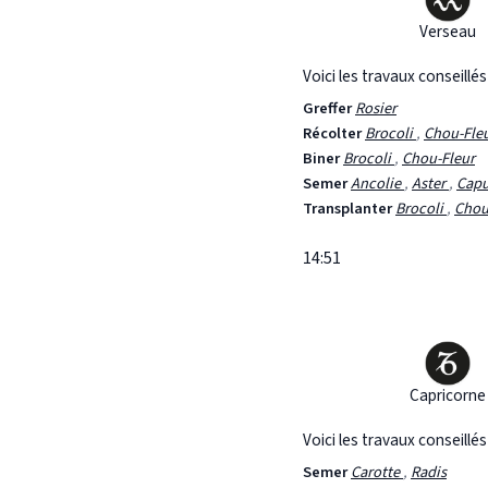
Verseau
Voici les travaux conseillé
Greffer
Rosier
Récolter
Brocoli
,
Chou-Fle
Biner
Brocoli
,
Chou-Fleur
Semer
Ancolie
,
Aster
,
Cap
Transplanter
Brocoli
,
Chou
14:51
Capricorne
Voici les travaux conseillé
Semer
Carotte
,
Radis