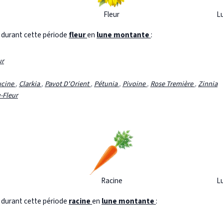
Fleur
L
s durant cette période
fleur
en
lune montante
:
ur
ucine
,
Clarkia
,
Pavot D'Orient
,
Pétunia
,
Pivoine
,
Rose Tremière
,
Zinnia
-Fleur
Racine
L
s durant cette période
racine
en
lune montante
: