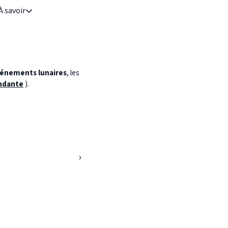
À savoir
énements lunaires
, les
ndante
).
›