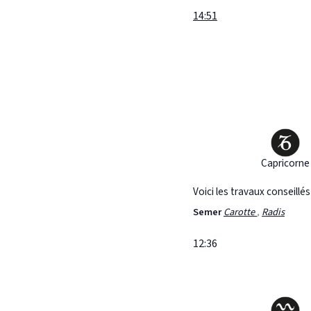
14:51
Capricorne
Voici les travaux conseillé
Semer
Carotte
,
Radis
12:36