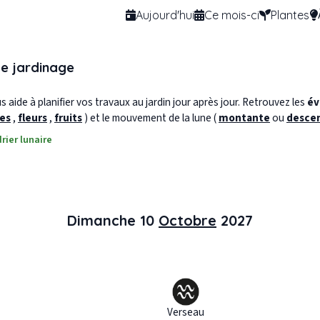
Aujourd'hui
Ce mois-ci
Plantes
de jardinage
 aide à planifier vos travaux au jardin jour après jour. Retrouvez les
év
les
,
fleurs
,
fruits
) et le mouvement de la lune (
montante
ou
desce
rier lunaire
Dimanche 10
Octobre
2027
Verseau