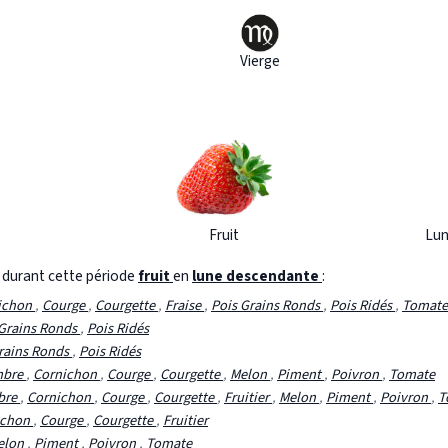
Vierge
Fruit
Lun
s durant cette période
fruit
en
lune descendante
:
ichon
,
Courge
,
Courgette
,
Fraise
,
Pois Grains Ronds
,
Pois Ridés
,
Tomate
 Grains Ronds
,
Pois Ridés
rains Ronds
,
Pois Ridés
mbre
,
Cornichon
,
Courge
,
Courgette
,
Melon
,
Piment
,
Poivron
,
Tomate
bre
,
Cornichon
,
Courge
,
Courgette
,
Fruitier
,
Melon
,
Piment
,
Poivron
,
T
ichon
,
Courge
,
Courgette
,
Fruitier
elon
,
Piment
,
Poivron
,
Tomate