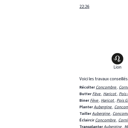
22:26
Lion
Voici les travaux conseillé
Récolter
Concombre
,
Corn
Butter
Fève
,
Haricot
,
Pois
Biner
Fève
,
Haricot
,
Pois G
Planter
Aubergine
,
Conco
Tailler
Aubergine
,
Concom
Éclaircir
Concombre
,
Corn
Transplanter
Aubergine
,
M