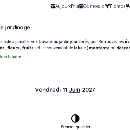
Aujourd'hui
Ce mois-ci
Plantes
de jardinage
 aide à planifier vos travaux au jardin jour après jour. Retrouvez les
év
les
,
fleurs
,
fruits
) et le mouvement de la lune (
montante
ou
desce
rier lunaire
Vendredi 11
Juin
2027
Premier quartier