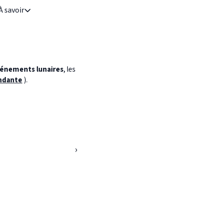
À savoir
énements lunaires
, les
ndante
).
›