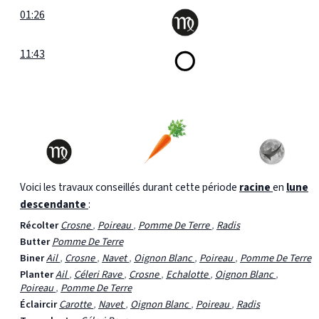
01:26
11:43
Voici les travaux conseillés durant cette période
racine
en
lune
descendante
:
Récolter
Crosne
,
Poireau
,
Pomme De Terre
,
Radis
Butter
Pomme De Terre
Biner
Ail
,
Crosne
,
Navet
,
Oignon Blanc
,
Poireau
,
Pomme De Terre
Planter
Ail
,
Céleri Rave
,
Crosne
,
Echalotte
,
Oignon Blanc
,
Poireau
,
Pomme De Terre
Éclaircir
Carotte
,
Navet
,
Oignon Blanc
,
Poireau
,
Radis