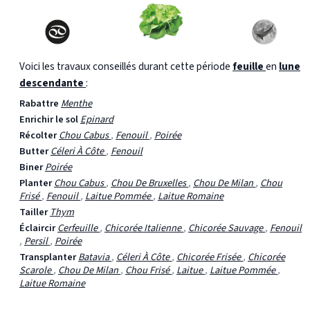
Voici les travaux conseillés durant cette période
feuille
en
lune
descendante
:
Rabattre
Menthe
Enrichir le sol
Epinard
Récolter
Chou Cabus
,
Fenouil
,
Poirée
Butter
Céleri À Côte
,
Fenouil
Biner
Poirée
Planter
Chou Cabus
,
Chou De Bruxelles
,
Chou De Milan
,
Chou
Frisé
,
Fenouil
,
Laitue Pommée
,
Laitue Romaine
Tailler
Thym
Éclaircir
Cerfeuille
,
Chicorée Italienne
,
Chicorée Sauvage
,
Fenouil
,
Persil
,
Poirée
Transplanter
Batavia
,
Céleri À Côte
,
Chicorée Frisée
,
Chicorée
Scarole
,
Chou De Milan
,
Chou Frisé
,
Laitue
,
Laitue Pommée
,
Laitue Romaine