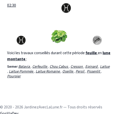
02:30
Voici les travaux conseillés durant cette période
feuille
en
lune
montante
:
Semer
Batavia
,
Cerfeuille
,
Chou Cabus
,
Cresson
,
Epinard
,
Laitue
,
Laitue Pommée
,
Laitue Romaine
,
Oseille
,
Persil
,
Pissenlit
,
Pourpier
© 2020 - 2026 JardinezAvecLaLune.fr — Tous droits réservés
GorillaDev