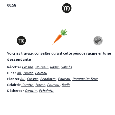
00:58
Voici les travaux conseillés durant cette période
racine
en
lune
descendante
:
Récolter
Crosne
,
Poireau
,
Radis
,
Salsifis
Biner
Ail
,
Navet
,
Poireau
Planter
Ail
,
Crosne
,
Echalotte
,
Poireau
,
Pomme De Terre
Éclaircir
Carotte
,
Navet
,
Poireau
,
Radis
Désherber
Carotte
,
Echalotte