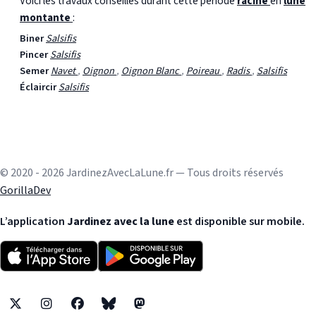
Voici les travaux conseillés durant cette période
racine
en
lune
montante
:
Biner
Salsifis
Pincer
Salsifis
Semer
Navet
,
Oignon
,
Oignon Blanc
,
Poireau
,
Radis
,
Salsifis
Éclaircir
Salsifis
© 2020 - 2026 JardinezAvecLaLune.fr — Tous droits réservés
GorillaDev
L’application
Jardinez avec la lune
est disponible sur mobile.
X
Instagram
Facebook
Bluesky
Mastodon