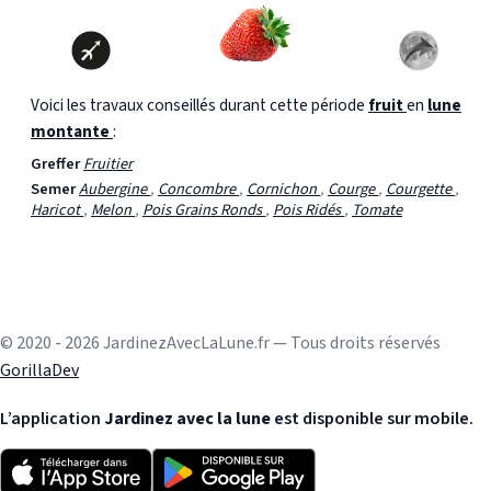
Voici les travaux conseillés durant cette période
fruit
en
lune
montante
:
Greffer
Fruitier
Semer
Aubergine
,
Concombre
,
Cornichon
,
Courge
,
Courgette
,
Haricot
,
Melon
,
Pois Grains Ronds
,
Pois Ridés
,
Tomate
© 2020 - 2026 JardinezAvecLaLune.fr — Tous droits réservés
GorillaDev
L’application
Jardinez avec la lune
est disponible sur mobile.