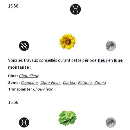
16:56
Voici les travaux conseillés durant cette période
fleur
en
lune
montante
:
Biner
Chou-Fleur
Semer
Capucine
,
Chou-Fleur
,
Clarkia
,
Pétunia
,
Zinnia
Transplanter
Chou-Fleur
16:56