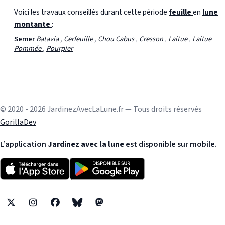
Voici les travaux conseillés durant cette période
feuille
en
lune
montante
:
Semer
Batavia
,
Cerfeuille
,
Chou Cabus
,
Cresson
,
Laitue
,
Laitue
Pommée
,
Pourpier
© 2020 - 2026 JardinezAvecLaLune.fr — Tous droits réservés
GorillaDev
L’application
Jardinez avec la lune
est disponible sur mobile.
X
Instagram
Facebook
Bluesky
Mastodon