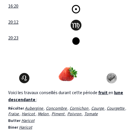
16:20
20:12
20:23
Voici les travaux conseillés durant cette période
fruit
en
lune
descendante
:
Récolter
Aubergine
,
Concombre
,
Cornichon
,
Courge
,
Courgette
,
Fraise
,
Haricot
,
Melon
,
Piment
,
Poivron
,
Tomate
Butter
Haricot
Biner
Haricot