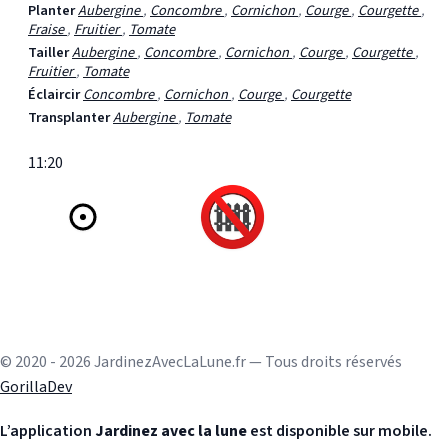
Planter
Aubergine
,
Concombre
,
Cornichon
,
Courge
,
Courgette
,
Fraise
,
Fruitier
,
Tomate
Tailler
Aubergine
,
Concombre
,
Cornichon
,
Courge
,
Courgette
,
Fruitier
,
Tomate
Éclaircir
Concombre
,
Cornichon
,
Courge
,
Courgette
Transplanter
Aubergine
,
Tomate
11:20
© 2020 - 2026 JardinezAvecLaLune.fr — Tous droits réservés
GorillaDev
L’application
Jardinez avec la lune
est disponible sur mobile.