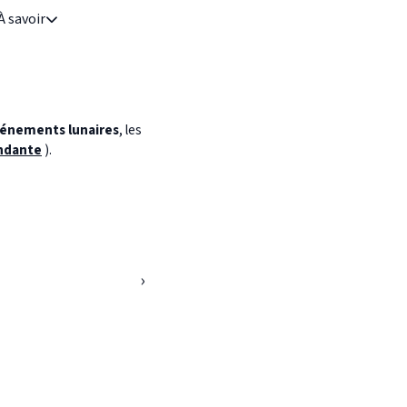
À savoir
énements lunaires
, les
ndante
).
›