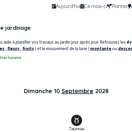
Aujourd'hui
Ce mois-ci
Plantes
de jardinage
 aide à planifier vos travaux au jardin jour après jour. Retrouvez les
év
les
,
fleurs
,
fruits
) et le mouvement de la lune (
montante
ou
desce
rier lunaire
Dimanche 10
Septembre
2028
Taureau