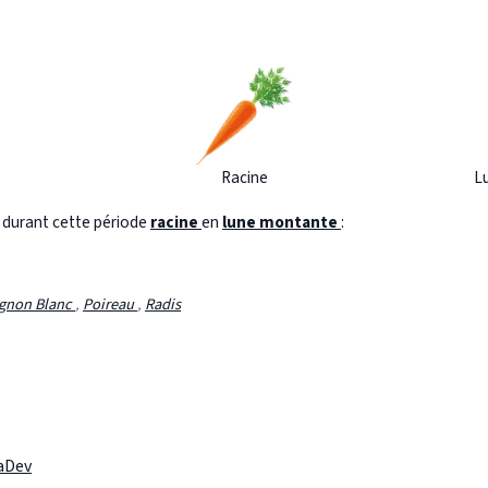
Racine
L
s durant cette période
racine
en
lune montante
:
gnon Blanc
,
Poireau
,
Radis
laDev