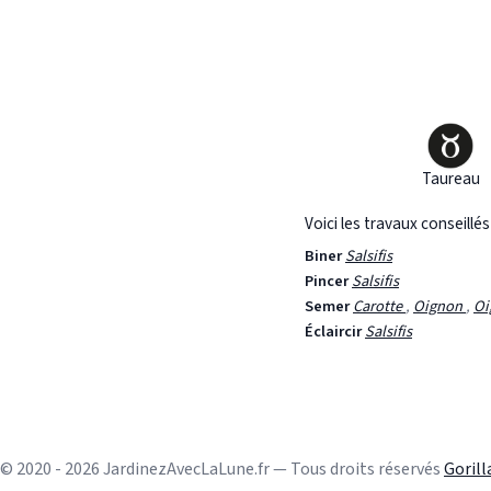
Taureau
Voici les travaux conseillé
Biner
Salsifis
Pincer
Salsifis
Semer
Carotte
,
Oignon
,
Oi
Éclaircir
Salsifis
© 2020 - 2026 JardinezAvecLaLune.fr — Tous droits réservés
Goril