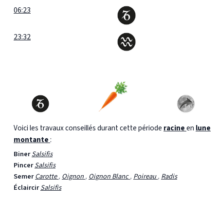
06:23
23:32
Voici les travaux conseillés durant cette période
racine
en
lune
montante
:
Biner
Salsifis
Pincer
Salsifis
Semer
Carotte
,
Oignon
,
Oignon Blanc
,
Poireau
,
Radis
Éclaircir
Salsifis