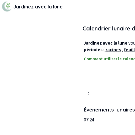
Jardinez avec la lune
Calendrier lunaire 
Jardinez avec la lune
vous
périodes
(
racines
,
feuil
Comment utiliser le calend
‹
Événements lunaires
07:24