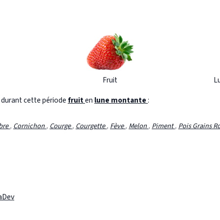
Fruit
L
s durant cette période
fruit
en
lune montante
:
bre
,
Cornichon
,
Courge
,
Courgette
,
Fève
,
Melon
,
Piment
,
Pois Grains 
laDev