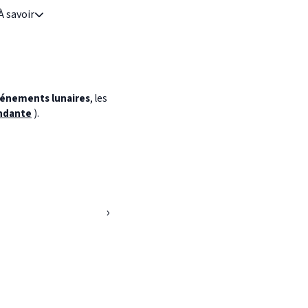
À savoir
énements lunaires
, les
ndante
).
›