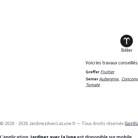
Bélier
Voici les travaux conseillé
Greffer
Fruitier
Semer
Aubergine
,
Concom
Tomate
© 2020 - 2026 JardinezAvecLaLune.fr — Tous droits réservés
Goril
L’application
Jardinez avec la lune
est disponible sur mobile.