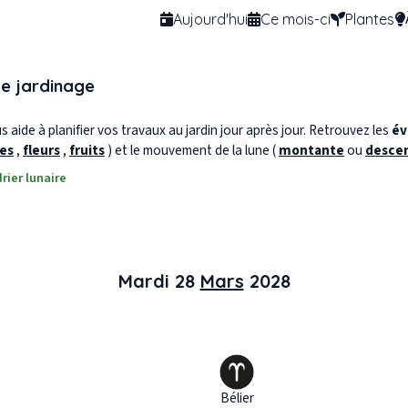
Aujourd'hui
Ce mois-ci
Plantes
de jardinage
 aide à planifier vos travaux au jardin jour après jour. Retrouvez les
év
les
,
fleurs
,
fruits
) et le mouvement de la lune (
montante
ou
desce
rier lunaire
Mardi 28
Mars
2028
Bélier