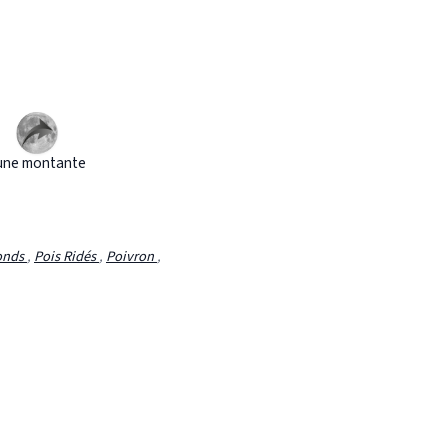
une montante
Ronds
,
Pois Ridés
,
Poivron
,