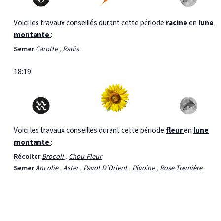
Voici les travaux conseillés durant cette période
racine
en
lune
montante
:
Semer
Carotte
,
Radis
18:19
Voici les travaux conseillés durant cette période
fleur
en
lune
montante
:
Récolter
Brocoli
,
Chou-Fleur
Semer
Ancolie
,
Aster
,
Pavot D'Orient
,
Pivoine
,
Rose Tremière