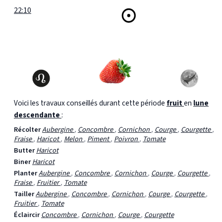
22:10
Voici les travaux conseillés durant cette période
fruit
en
lune
descendante
:
Récolter
Aubergine
,
Concombre
,
Cornichon
,
Courge
,
Courgette
,
Fraise
,
Haricot
,
Melon
,
Piment
,
Poivron
,
Tomate
Butter
Haricot
Biner
Haricot
Planter
Aubergine
,
Concombre
,
Cornichon
,
Courge
,
Courgette
,
Fraise
,
Fruitier
,
Tomate
Tailler
Aubergine
,
Concombre
,
Cornichon
,
Courge
,
Courgette
,
Fruitier
,
Tomate
Éclaircir
Concombre
,
Cornichon
,
Courge
,
Courgette