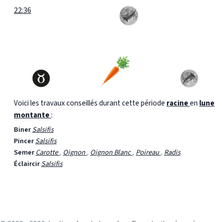
22:36
Voici les travaux conseillés durant cette période
racine
en
lune
montante
:
Biner
Salsifis
Pincer
Salsifis
Semer
Carotte
,
Oignon
,
Oignon Blanc
,
Poireau
,
Radis
Éclaircir
Salsifis