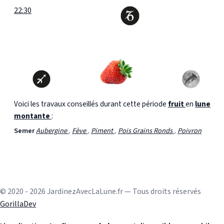
22:30
Voici les travaux conseillés durant cette période
fruit
en
lune
montante
:
Semer
Aubergine
,
Fève
,
Piment
,
Pois Grains Ronds
,
Poivron
© 2020 - 2026 JardinezAvecLaLune.fr — Tous droits réservés
GorillaDev