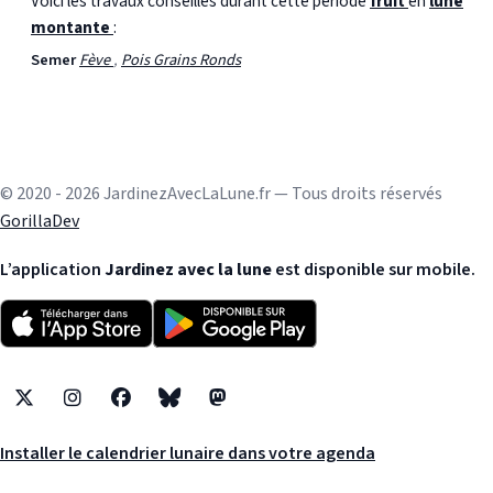
Voici les travaux conseillés durant cette période
fruit
en
lune
montante
:
Semer
Fève
,
Pois Grains Ronds
© 2020 - 2026 JardinezAvecLaLune.fr — Tous droits réservés
GorillaDev
L’application
Jardinez avec la lune
est disponible sur mobile.
X
Instagram
Facebook
Bluesky
Mastodon
Installer le calendrier lunaire dans votre agenda