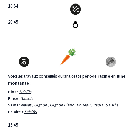
16:54
20:45
Voici les travaux conseillés durant cette période
racine
en
lune
montante
:
Biner
Salsifis
Pincer
Salsifis
Semer
Navet
,
Oignon
,
Oignon Blanc
,
Poireau
,
Radis
,
Salsifis
Éclaircir
Salsifis
15:45